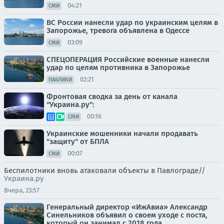
04:21
СМИ
ВС России нанесли удар по украинским целям в
Запорожье, тревога объявлена в Одессе
03:09
СМИ
СПЕЦОПЕРАЦИЯ Российские военные нанесли
удар по целям противника в Запорожье
02:21
ПАБЛИКИ
Фронтовая сводка за день от канала
"Украина.ру":
00:16
СМИ
Украинские мошенники начали продавать
"защиту" от БПЛА
00:07
СМИ
Беспилотники вновь атаковали объекты в Павлограде//
Украина.ру
Вчера, 23:57
Генеральный директор «ИжАвиа» Александр
Синельников объявил о своем уходе с поста,
который он занимал с 2018 года