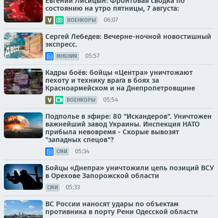
Евгений Лисицын: Фронтовая сводка по
состоянию на утро пятницы, 7 августа:
06:07
ВОЕНКОРЫ
Сергей Лебедев: Вечерне-ночной новостишный
экспресс.
05:57
МНЕНИЯ
Кадры боёв: бойцы «Центра» уничтожают
пехоту и технику врага в боях за
Красноармейском и на Днепропетровщине
05:54
ВОЕНКОРЫ
Подполье в эфире: 80 "Искандеров". Уничтожен
важнейший завод Украины. Инспекция НАТО
прибыла невовремя - Скорые вывозят
"западных спецов"?
05:34
СМИ
Бойцы «Днепра» уничтожили цепь позиций ВСУ
в Орехове Запорожской области
05:33
СМИ
ВС России наносят удары по объектам
противника в порту Рени Одесской области