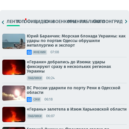
ЛЕНТА
ТОП
ОФИЦ.
ВИДЕО
СМИ
ВОЕНКОРЫ
МНЕНИЯ
ПАБЛИКИ
ФОТО
ЛОНГРИДЫ
Юрий Баранчик: Морская блокада Украины: как
удары по портам Одессы обрушили
металлургию и экспорт
07:08
МНЕНИЯ
«Герани» добрались до Изюма: удары
фиксируют сразу в нескольких регионах
Украины
06:24
ПАБЛИКИ
ВС России ударили по порту Рени в Одесской
области
06:18
СМИ
«Герань» залетела в Изюм Харьковской области
06:07
ПАБЛИКИ