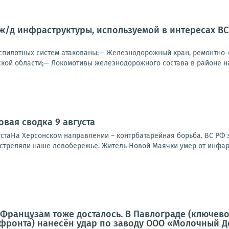
/д инфраструктуры, используемой в интересах ВС
спилотных систем атакованы:— Железнодорожный кран, ремонтно-
ской области;— Локомотивы железнодорожного состава в районе на
овая сводка 9 августа
стаНа Херсонском направлении – контрбатарейная борьба. ВС РФ з
бстреляли наше левобережье. Житель Новой Маячки умер от инфаркт
 Французам тоже досталось. В Павлограде (ключев
 фронта) нанесён удар по заводу ООО «Молочный 