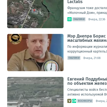
Lactalis
Французам тоже достало
«Молочный Дом», принад
Вчера, 22:36
ПАБЛИКИ
Мэр Днепра Борис 
масштабных махин
По информации журналис
коррупционный картель.П
Вчера, 21:08
ПАБЛИКИ
Евгений Поддубный
по объектам желез
Специалисты войск бесп
активно используемой ВС
Вчера, 
ВОЕНКОРЫ