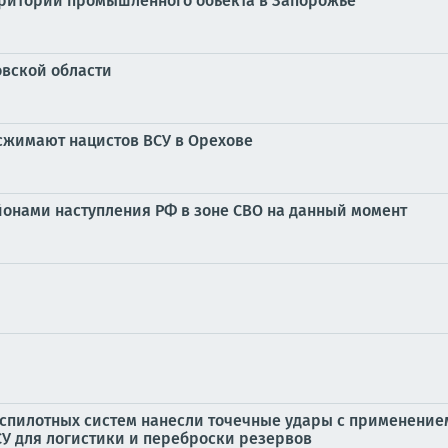
рритории промышленного обьекта в Запорожье
овской области
 сжимают нацистов ВСУ в Орехове
онами наступления РФ в зоне СВО на данный момент
еспилотных систем нанесли точечные удары с применени
У для логистики и переброски резервов