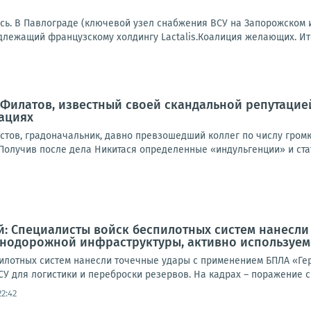
сь. В Павлограде (ключевой узел снабжения ВСУ на Запорожском 
лежащий французскому холдингу Lactalis.Коалиция желающих. Ит
Филатов, известный своей скандальной репутацией
ациях
тов, градоначальник, давно превзошедший коллег по числу громки
олучив после дела Никитася определенные «индульгенции» и стату
: Специалисты войск беспилотных систем нанесли
нодорожной инфраструктуры, активно используемо
илотных систем нанесли точечные удары с применением БПЛА «Ге
У для логистики и переброски резервов. На кадрах – поражение ср
22:42