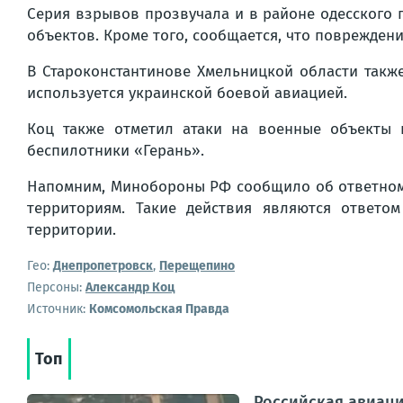
Серия взрывов прозвучала и в районе одесского 
объектов. Кроме того, сообщается, что поврежден
В Староконстантинове Хмельницкой области такж
используется украинской боевой авиацией.
Коц также отметил атаки на военные объекты 
беспилотники «Герань».
Напомним, Минобороны РФ сообщило об ответном 
территориям. Такие действия являются ответо
территории.
Гео:
Днепропетровск
,
Перещепино
Персоны:
Александр Коц
Источник:
Комсомольская Правда
Топ
Российская авиаци