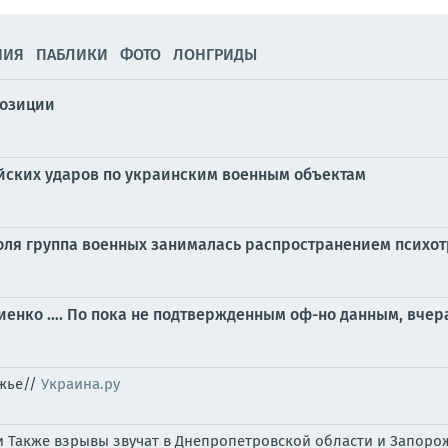
НИЯ
ПАБЛИКИ
ФОТО
ЛОНГРИДЫ
позиции
йских ударов по украинским военным объектам
оля группа военных занималась распространением психо
енко …. По пока не подтвержденным оф-но данным, вчера
ожье//
Украина.ру
и Также взрывы звучат в Днепропетровской области и Запоро