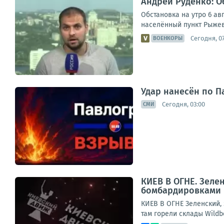
Андрей Руденко: Об
Обстановка на утро 6 ав
населённый пункт Рыжев
Сегодня, 07
ВОЕНКОРЫ
Удар нанесён по П
Сегодня, 03:00
СМИ
КИЕВ В ОГНЕ. Зеле
бомбардировками 
КИЕВ В ОГНЕ Зеленский,
там горели склады Wildb