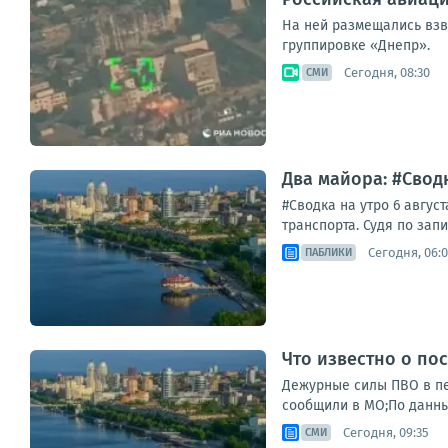
На ней размещались взв
группировке «Днепр».
Сегодня, 08:30
СМИ
Два майора: #Сводк
#Сводка на утро 6 авгу
транспорта. Судя по зап
Сегодня, 06:
ПАБЛИКИ
Что известно о по
Дежурные силы ПВО в пер
сообщили в МО;По данны
Сегодня, 09:35
СМИ