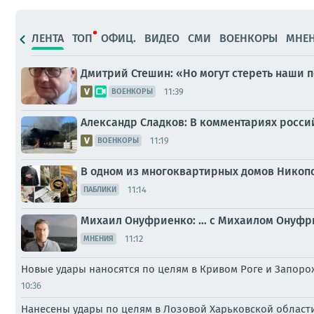
ЛЕНТА
ТОП
ОФИЦ.
ВИДЕО
СМИ
ВОЕНКОРЫ
МНЕ
Дмитрий Стешин: «Но могут стереть наши 
11:39
ВОЕНКОРЫ
Александр Сладков: В комментариях росси
11:19
ВОЕНКОРЫ
В одном из многоквартирных домов Никоп
11:14
ПАБЛИКИ
Михаил Онуфриенко: … с Михаилом Онуфри
11:12
МНЕНИЯ
Новые удары наносятся по целям в Кривом Роге и Запор
10:36
Нанесены удары по целям в Лозовой Харьковской област