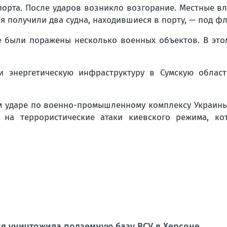
порта. После ударов возникло возгорание. Местные 
ия получили два судна, находившиеся в порту, — под 
е были поражены несколько военных объектов. В эт
и энергетическую инфраструктуру в Сумскую област
ударе по военно-промышленному комплексу Украины.
м на террористические атаки киевского режима, ко
я уничтожила подземную базу ВСУ в Херсоне