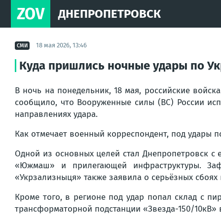
ZOV
ДНЕПРОПЕТРОВСК
18 мая 2026, 13:46
СМИ
Куда пришлись ночные удары по У
В ночь на понедельник, 18 мая, российские войс
сообщило, что Вооруженные силы (ВС) России ис
направлениях удара.
Как отмечает военный корреспондент, под удары п
Одной из основных целей стал Днепропетровск с
«Южмаш» и прилегающей инфраструктуры. Заф
«Укрзализныця» также заявила о серьёзных сбоях
Кроме того, в регионе под удар попал склад с 
трансформаторной подстанции «Звезда-150/10кВ» 