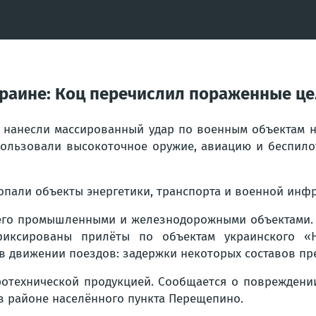
краине: Коц перечислил пораженные ц
ка нанесли массированный удар по военным объектам
пользовали высокоточное оружие, авиацию и беспило
опали объекты энергетики, транспорта и военной инфр
 его промышленными и железнодорожными объектами. 
иксированы прилёты по объектам украинского «Н
 в движении поездов: задержки некоторых составов пр
пиротехнической продукцией. Сообщается о поврежде
в районе населённого пункта Перещепино.