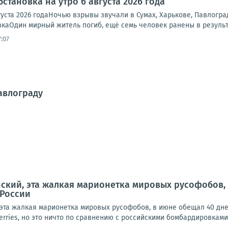
становка на утро 6 августа 2026 года
густа 2026 годаНочью взрывы звучали в Сумах, Харькове, Павлогр
каОдин мирный житель погиб, ещё семь человек ранены в результа
:07
авлограду
нский, эта жалкая марионетка мировых русофобов,
России
 эта жалкая марионетка мировых русофобов, в июне обещал 40 дне
erries, но это ничто по сравнению с российскими бомбардировками 