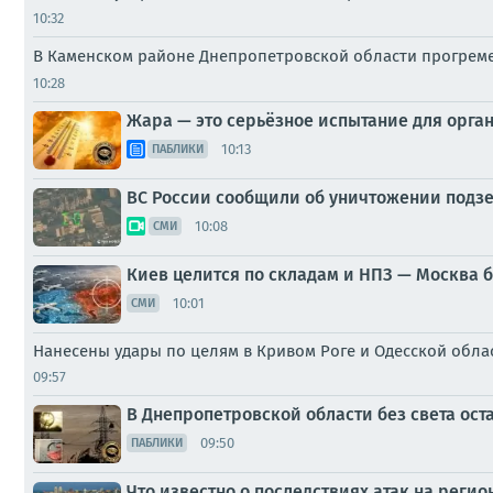
10:32
В Каменском районе Днепропетровской области прогреме
10:28
Жара — это серьёзное испытание для органи
10:13
ПАБЛИКИ
ВС России сообщили об уничтожении подзе
10:08
СМИ
Киев целится по складам и НПЗ — Москва 
10:01
СМИ
Нанесены удары по целям в Кривом Роге и Одесской обла
09:57
В Днепропетровской области без света ост
09:50
ПАБЛИКИ
Что известно о последствиях атак на регио