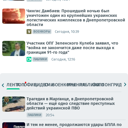
Чингис Дамбиев: Прошедшей ночью был
уничтожен один из крупнейших украинских
логистических комплексов в Днепропетровской
области
Сегодня, 10:39
ВОЕНКОРЫ
Участник ОПГ Зеленского Кулеба заявил, что
"война не закончится даже после выхода к
границам 91-го года"
Сегодня, 12:16
ПАБЛИКИ
ЛЕНТА
ТОП
ОФИЦ.
ВИДЕО
СМИ
ВОЕНКОРЫ
МНЕНИЯ
ПАБЛИКИ
ФОТО
ЛОНГРИДЫ
Трагедия в Марганце, в Днепропетровской
области — ещё одно следствие преступных
действий украинской ПВО
20:54
ПАБЛИКИ
И тем не менее, продолжаются удары БПЛА по