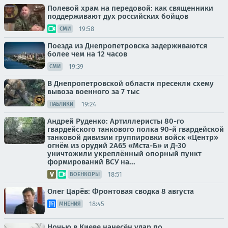
Полевой храм на передовой: как священники
поддерживают дух российских бойцов
19:58
СМИ
Поезда из Днепропетровска задерживаются
более чем на 12 часов
19:39
СМИ
В Днепропетровской области пресекли схему
вывоза военного за 7 тыс
19:24
ПАБЛИКИ
Андрей Руденко: Артиллеристы 80-го
гвардейского танкового полка 90-й гвардейской
танковой дивизии группировки войск «Центр»
огнём из орудий 2А65 «Мста-Б» и Д-30
уничтожили укреплённый опорный пункт
формирований ВСУ на...
18:51
ВОЕНКОРЫ
Олег Царёв: Фронтовая сводка 8 августа
18:45
МНЕНИЯ
Ночью в Киеве нанесён удар по