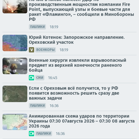
производственным мощностям компании Fire
Point, выпускающей узлы и боевые части для
ракет «Фламинго», – сообщили в Минобороны
РФ
18:19
ПАБЛИКИ
Юрий Котенок: Запорожское направление.
Ореховский участок
18:19
ВОЕНКОРЫ
Военные хирурги извлекли взрывоопасный
предмет из верхней конечности раненого
бойца
16:45
СМИ
Если с Ореховым всё получится, то у РФ
появится возможность решить сразу две
важных задачи
16:36
ПАБЛИКИ
Анимированная схема ударов по территории
Украины 07:30 07августа 2026 – 07:30 08 августа
2026 года
16:36
ПАБЛИКИ