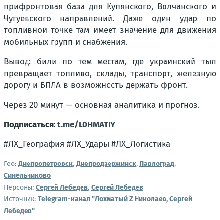
прифронтовая база для Купянского, Волчанского и
Чугуевского направлений. Даже один удар по
топливной точке там имеет значение для движения
мобильных групп и снабжения.
Вывод: били по тем местам, где украинский тыл
превращает топливо, склады, транспорт, железную
дорогу и БПЛА в возможность держать фронт.
Через 20 минут — основная аналитика и прогноз.
Подписаться:
t.me/L0HMATIY
#ЛХ_География #ЛХ_Удары #ЛХ_Логистика
Гео:
Днепропетровск
,
Днепродзержинск
,
Павлоград
,
Синельниково
Персоны:
Сергей Лебедев
,
Сергей Лебедев
Источник:
Telegram-канал "Лохматый Z Николаев, Сергей
Лебедев"