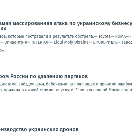
амая массированная атака по украинскому бизнес
рях
дов, которые пострадали в результате обстрела:— Toyota— PUMA— 
— Эпицентр-К— INTERTOP— Liqui Moly Ukraine— БРОКБРИДЖ— завод 
:54
тром России по удалению партаков
итатами, звёздочками, бабочками на поясницах и прочими ошибкам
 причина в низкой стоимости услуги. Если в условной Москве за не
оизводство украинских дронов