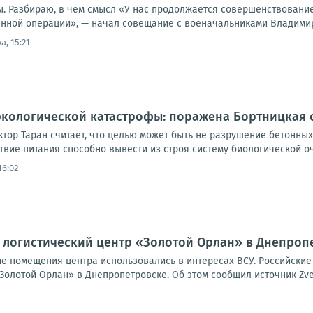
. Разбираю, в чем смысл «У нас продолжается совершенствование
нной операции», — начал совещание с военачальниками Владимир П
а, 15:21
экологической катастрофы: поражена Бортницкая 
ктор Таран считает, что целью может быть не разрушение бетонны
вие питания способно вывести из строя систему биологической очи
16:02
 логистический центр «Золотой Орлан» в Днепроп
кие помещения центра использовались в интересах ВСУ. Российски
Золотой Орлан» в Днепропетровске. Об этом сообщил источник Zvez