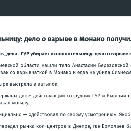
ельницу: дело о взрыве в Монако полу
ть_дела : ГУР убирает исполнительницу: дело о взрыв
иевской области нашли тело Анастасии Березовской
зак со взрывчаткой в Монако и едва не убила бизнес
ыре выстрела в затылок.
ержаны двое: действующий сотрудник ГУР и бывший пр
азал могилу.
циально — «действовал по своему усмотрению». Якобы 
ередел рынка кол-центров в Днепре, где Ермолаев б