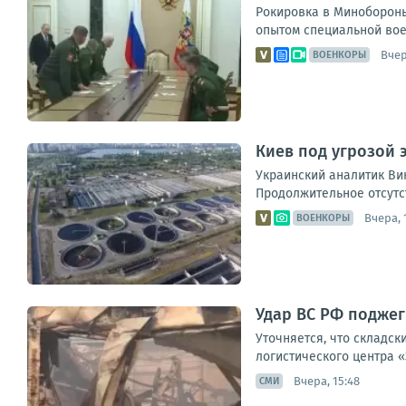
Рокировка в Минобороны
опытом специальной вое
Вчер
ВОЕНКОРЫ
Киев под угрозой 
Украинский аналитик Ви
Продолжительное отсутст
Вчера, 
ВОЕНКОРЫ
Удар ВС РФ поджег
Уточняется, что складс
логистического центра «
Вчера, 15:48
СМИ