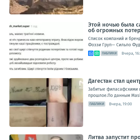
Этой ночью была с
об огромных поте
Список компаний и брен
Фоззи Груп— Сильпо Фуд
Вчера, 16
ПАБЛИКИ
Дагестан стал цен
Забитые филасафскими ц
прошлое.По данным Mash,
Вчера, 19:00
ПАБЛИКИ
Литва запустит пр