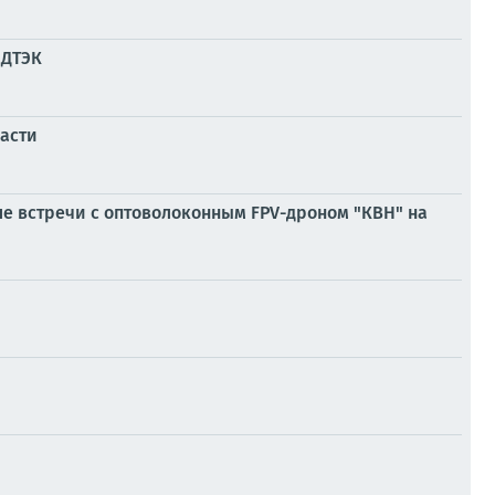
 ДТЭК
асти
ле встречи с оптоволоконным FPV-дроном "КВН" на