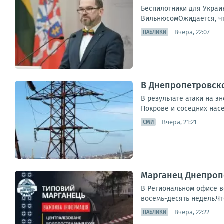
Беспилотники для Украи
ВильнюсомОжидается, что
Вчера, 22:07
ПАБЛИКИ
В Днепропетровско
В результате атаки на э
Покрове и соседних насе
Вчера, 21:21
СМИ
Марганец Днепропе
В Региональном офисе в
восемь-десять недель.Чт
Вчера, 22:22
ПАБЛИКИ