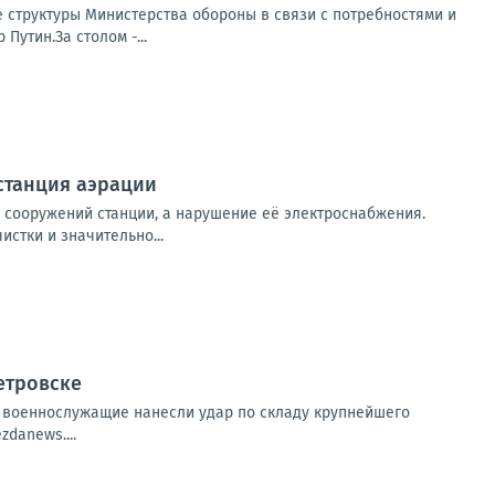
 структуры Министерства обороны в связи с потребностями и
утин.За столом -...
станция аэрации
х сооружений станции, а нарушение её электроснабжения.
стки и значительно...
етровске
е военнослужащие нанесли удар по складу крупнейшего
danews....