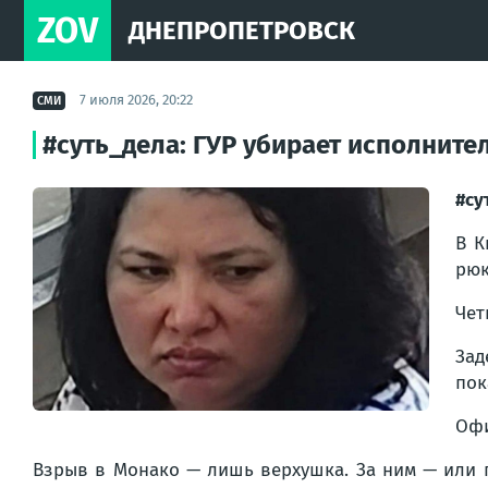
ZOV
ДНЕПРОПЕТРОВСК
7 июля 2026, 20:22
СМИ
#суть_дела: ГУР убирает исполнит
#су
В К
рюк
Чет
Зад
пок
Офи
Взрыв в Монако — лишь верхушка. За ним — или п