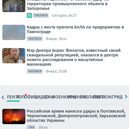
территории промышленного обьекта в
Запорожье
Сегодня, 04:27
ПАБЛИКИ
Кадры с места прилета БпЛА по предприятию в
Павлограде
Вчера, 18:42
ПАБЛИКИ
Мэр Днепра Борис Филатов, известный своей
скандальной репутацией, оказался в центре
нового расследования о масштабных
махинациях
Вчера, 21:08
ПАБЛИКИ
ЛЕНТА
ТОП
ОФИЦ.
ВИДЕО
СМИ
ВОЕНКОРЫ
МНЕНИЯ
ПАБЛИКИ
ФОТО
ЛОНГРИДЫ
Российская армия нанесла удары в Полтавской,
Черниговской, Днепропетровской, Харьковской
областях Украины
09:44
СМИ