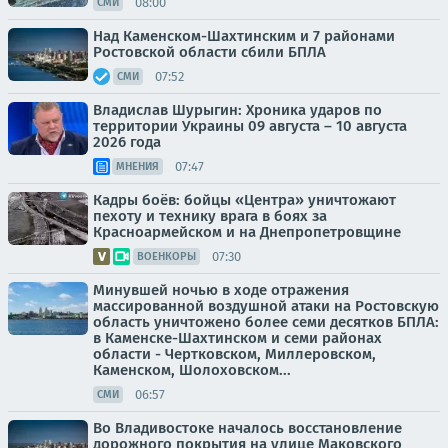
08:00
СМИ
Над Каменском-Шахтинским и 7 районами
Ростовской области сбили БПЛА
07:52
СМИ
Владислав Шурыгин: Хроника ударов по
территории Украины 09 августа – 10 августа
2026 года
07:47
МНЕНИЯ
Кадры боёв: бойцы «Центра» уничтожают
пехоту и технику врага в боях за
Красноармейском и на Днепропетровщине
07:30
ВОЕНКОРЫ
Минувшей ночью в ходе отражения
массированной воздушной атаки на Ростовскую
область уничтожено более семи десятков БПЛА:
в Каменске-Шахтинском и семи районах
области - Чертковском, Миллеровском,
Каменском, Шолоховском...
06:57
СМИ
Во Владивостоке началось восстановление
дорожного покрытия на улице Маковского