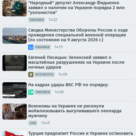
"Народный" депутат Александр Федыенко
заявил о наличии на Украине порядка 2 млн
"уклонистов"
14:22
ПАБЛИКИ
Сводка Министерства Обороны России о ходе
проведения специальной военной операции
(по состоянию на 9 августа 2026 г.)
14:15
ПАБЛИКИ
Евгений Лисицын: Зеленский заявил о
масштабных разрушениях на Украине после
ночных ударов
14:09
ВОЕНКОРЫ
На кадрах удары ВКС РФ по порядку:
14:06
ПАБЛИКИ
Военкомы на Украине не рискнули
мобилизовывать выгуливавшего леопарда
мужчину
13:49
СМИ
Турция предлагает Россие и Украине остановить