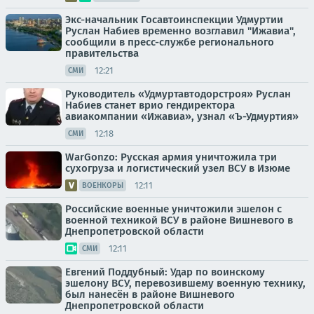
Экс-начальник Госавтоинспекции Удмуртии
Руслан Набиев временно возглавил "Ижавиа",
сообщили в пресс-службе регионального
правительства
12:21
СМИ
Руководитель «Удмуртавтодорстроя» Руслан
Набиев станет врио гендиректора
авиакомпании «Ижавиа», узнал «Ъ-Удмуртия»
12:18
СМИ
WarGonzo: Русская армия уничтожила три
сухогруза и логистический узел ВСУ в Изюме
12:11
ВОЕНКОРЫ
Российские военные уничтожили эшелон с
военной техникой ВСУ в районе Вишневого в
Днепропетровской области
12:11
СМИ
Евгений Поддубный: Удар по воинскому
эшелону ВСУ, перевозившему военную технику,
был нанесён в районе Вишневого
Днепропетровской области