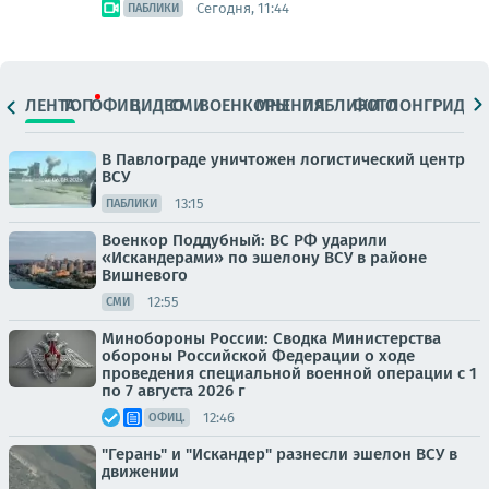
Сегодня, 11:44
ПАБЛИКИ
ЛЕНТА
ТОП
ОФИЦ.
ВИДЕО
СМИ
ВОЕНКОРЫ
МНЕНИЯ
ПАБЛИКИ
ФОТО
ЛОНГРИДЫ
В Павлограде уничтожен логистический центр
ВСУ
13:15
ПАБЛИКИ
Военкор Поддубный: ВС РФ ударили
«Искандерами» по эшелону ВСУ в районе
Вишневого
12:55
СМИ
Минобороны России: Сводка Министерства
обороны Российской Федерации о ходе
проведения специальной военной операции с 1
по 7 августа 2026 г
12:46
ОФИЦ.
"Герань" и "Искандер" разнесли эшелон ВСУ в
движении