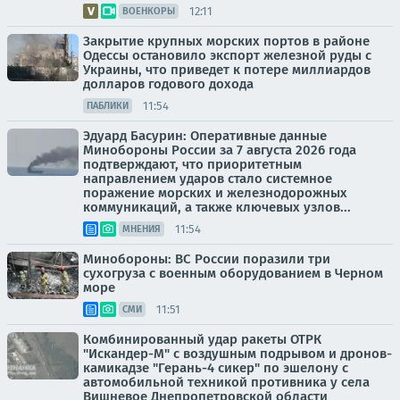
12:11
ВОЕНКОРЫ
Закрытие крупных морских портов в районе
Одессы остановило экспорт железной руды с
Украины, что приведет к потере миллиардов
долларов годового дохода
11:54
ПАБЛИКИ
Эдуард Басурин: Оперативные данные
Минобороны России за 7 августа 2026 года
подтверждают, что приоритетным
направлением ударов стало системное
поражение морских и железнодорожных
коммуникаций, а также ключевых узлов...
11:54
МНЕНИЯ
Минобороны: ВС России поразили три
сухогруза с военным оборудованием в Черном
море
11:51
СМИ
Комбинированный удар ракеты ОТРК
"Искандер-М" с воздушным подрывом и дронов-
камикадзе "Герань-4 сикер" по эшелону с
автомобильной техникой противника у села
Вишневое Днепропетровской области