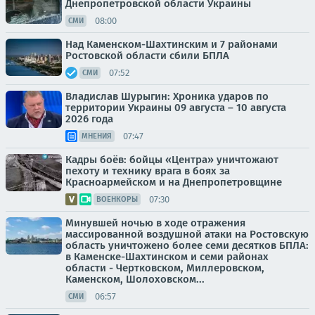
Днепропетровской области Украины
08:00
СМИ
Над Каменском-Шахтинским и 7 районами
Ростовской области сбили БПЛА
07:52
СМИ
Владислав Шурыгин: Хроника ударов по
территории Украины 09 августа – 10 августа
2026 года
07:47
МНЕНИЯ
Кадры боёв: бойцы «Центра» уничтожают
пехоту и технику врага в боях за
Красноармейском и на Днепропетровщине
07:30
ВОЕНКОРЫ
Минувшей ночью в ходе отражения
массированной воздушной атаки на Ростовскую
область уничтожено более семи десятков БПЛА:
в Каменске-Шахтинском и семи районах
области - Чертковском, Миллеровском,
Каменском, Шолоховском...
06:57
СМИ