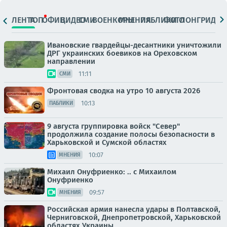
ЛЕНТА
ТОП
ОФИЦ.
ВИДЕО
СМИ
ВОЕНКОРЫ
МНЕНИЯ
ПАБЛИКИ
ФОТО
ЛОНГРИДЫ
Ивановские гвардейцы-десантники уничтожили
ДРГ украинских боевиков на Ореховском
направлении
11:11
СМИ
Фронтовая сводка на утро 10 августа 2026
10:13
ПАБЛИКИ
9 августа группировка войск "Север"
продолжила создание полосы безопасности в
Харьковской и Сумской областях
10:07
МНЕНИЯ
Михаил Онуфриенко: .. с Михаилом
Онуфриенко
09:57
МНЕНИЯ
Российская армия нанесла удары в Полтавской,
Черниговской, Днепропетровской, Харьковской
областях Украины