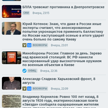
БПЛА тревожат противника в Днепропетровске
Вчера, 23:15
СМИ
Юрий Котенок: Знаю, что даже в России иные
эксперты считают, что анонсированные
попытки укронацистов применить баллистику
по Москве наступающей осенью в итоге ударят
очень больно по самому Киеву
Вчера, 23:01
ВОЕНКОРЫ
Минобороны России: Главное за день. Зарево
над вражеской столицей: ВС РФ нанесли
массированный удар высокоточным оружием
по военным объектам в Киеве
Вчера, 22:36
ОФИЦ.
Александр Сладков: Харьковский фронт, 8
августа
Вчера, 22:09
ВОЕНКОРЫ
Владимир Корнилов: Ровно 100 лет назад, 8
августа 1926 года, екатеринославская газета
«Звезда» сообщила ошарашенным жителям