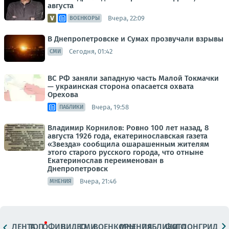
августа
Вчера, 22:09
ВОЕНКОРЫ
В Днепропетровске и Сумах прозвучали взрывы
Сегодня, 01:42
СМИ
ВС РФ заняли западную часть Малой Токмачки
— украинская сторона опасается охвата
Орехова
Вчера, 19:58
ПАБЛИКИ
Владимир Корнилов: Ровно 100 лет назад, 8
августа 1926 года, екатеринославская газета
«Звезда» сообщила ошарашенным жителям
этого старого русского города, что отныне
Екатеринослав переименован в
Днепропетровск
Вчера, 21:46
МНЕНИЯ
ЛЕНТА
ТОП
ОФИЦ.
ВИДЕО
СМИ
ВОЕНКОРЫ
МНЕНИЯ
ПАБЛИКИ
ФОТО
ЛОНГРИДЫ