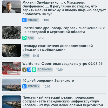
Михаил Онуфриенко: … с Михаилом
Онуфриенко …. Я регулярно повторяю, что
верить нельзя никому и любую инф-ию следует
пробовать на зуб
11:10
МНЕНИЯ
Российские дроноводы сорвали снабжение ВСУ
на передовой в Херсонской области
10:43
СМИ
Леопард спас жителя Днепропетровской
области от мобилизации
10:33
СМИ
WarGonzo: Фронтовая сводка на утро 09.08.26
10:10
ВОЕНКОРЫ
40 дней операции Зеленского
10:09
ПАБЛИКИ
Преступный киевский режим продолжает
обстреливать гражданскую инфраструктуру
населенных пунктов левобережья Херсонской