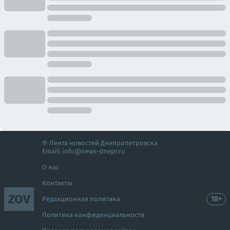
© Лента новостей Днепропетровска
Email:
info@news-dnepr.ru
О нас
Контакты
ZOV
18+
Редакционная политика
Политика конфиденциальности