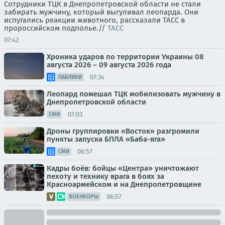
Сотрудники ТЦК в Днепропетровской области не стали
забирать мужчину, который выгуливал леопарда. Они
испугались реакции животного, рассказали ТАСС в
пророссийском подполье.//
ТАСС
07:42
Хроника ударов по территории Украины 08
августа 2026 – 09 августа 2026 года
07:34
ПАБЛИКИ
Леопард помешал ТЦК мобилизовать мужчину в
Днепропетровской области
07:03
СМИ
Дроны группировки «Восток» разгромили
пункты запуска БПЛА «Баба-яга»
06:57
СМИ
Кадры боёв: бойцы «Центра» уничтожают
пехоту и технику врага в боях за
Красноармейском и на Днепропетровщине
06:57
ВОЕНКОРЫ