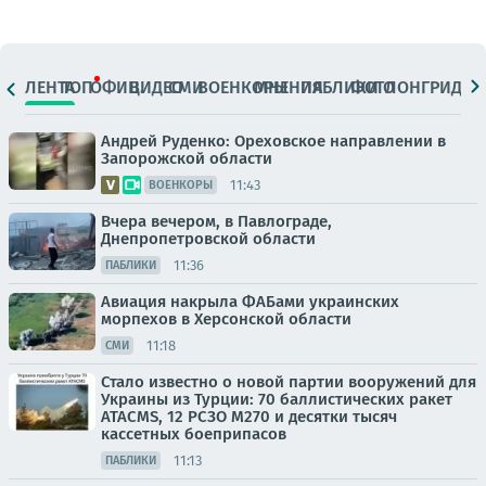
ЛЕНТА
ТОП
ОФИЦ.
ВИДЕО
СМИ
ВОЕНКОРЫ
МНЕНИЯ
ПАБЛИКИ
ФОТО
ЛОНГРИДЫ
Андрей Руденко: Ореховское направлении в
Запорожской области
11:43
ВОЕНКОРЫ
Вчера вечером, в Павлограде,
Днепропетровской области
11:36
ПАБЛИКИ
Авиация накрыла ФАБами украинских
морпехов в Херсонской области
11:18
СМИ
Стало известно о новой партии вооружений для
Украины из Турции: 70 баллистических ракет
ATACMS, 12 РСЗО M270 и десятки тысяч
кассетных боеприпасов
11:13
ПАБЛИКИ