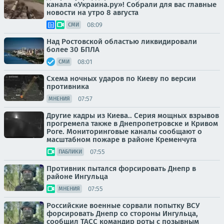
канала «Украина.ру»! Собрали для вас главные
новости на утро 8 августа
08:09
СМИ
Над Ростовской областью ликвидировали
более 30 БПЛА
08:01
СМИ
Схема ночных ударов по Киеву по версии
противника
07:57
МНЕНИЯ
Другие кадры из Киева.. Серия мощных взрывов
прогремела также в Днепропетровске и Кривом
Роге. Мониторинговые каналы сообщают о
масштабном пожаре в районе Кременчуга
07:55
ПАБЛИКИ
Противник пытался форсировать Днепр в
районе Ингульца
07:55
МНЕНИЯ
Российские военные сорвали попытку ВСУ
форсировать Днепр со стороны Ингульца,
сообщил ТАСС командир роты с позывным