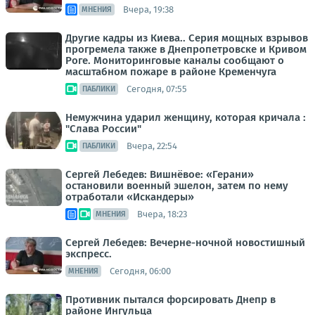
Вчера, 19:38
МНЕНИЯ
Другие кадры из Киева.. Серия мощных взрывов
прогремела также в Днепропетровске и Кривом
Роге. Мониторинговые каналы сообщают о
масштабном пожаре в районе Кременчуга
Сегодня, 07:55
ПАБЛИКИ
Немужчина ударил женщину, которая кричала :
"Слава России"
Вчера, 22:54
ПАБЛИКИ
Сергей Лебедев: Вишнёвое: «Герани»
остановили военный эшелон, затем по нему
отработали «Искандеры»
Вчера, 18:23
МНЕНИЯ
Сергей Лебедев: Вечерне-ночной новостишный
экспресс.
Сегодня, 06:00
МНЕНИЯ
Противник пытался форсировать Днепр в
районе Ингульца