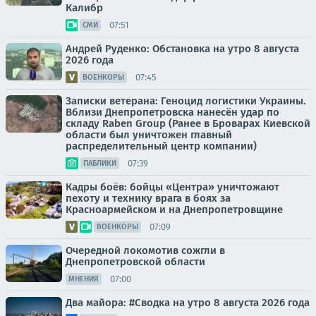
Калибр
07:51
СМИ
Андрей Руденко: Обстановка на утро 8 августа
2026 года
07:45
ВОЕНКОРЫ
Записки ветерана: Геноцид логистики Украины.
Вблизи Днепропетровска нанесён удар по
складу Raben Group (Ранее в Броварах Киевской
области был уничтожен главный
распределительный центр компании)
07:39
ПАБЛИКИ
Кадры боёв: бойцы «Центра» уничтожают
пехоту и технику врага в боях за
Красноармейском и на Днепропетровщине
07:09
ВОЕНКОРЫ
Очередной локомотив сожгли в
Днепропетровской области
07:00
МНЕНИЯ
Два майора: #Сводка на утро 8 августа 2026 года