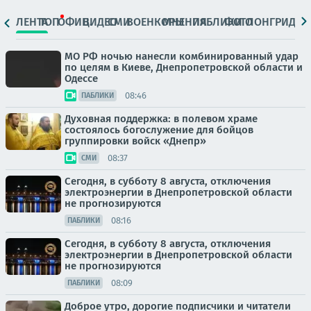
ЛЕНТА
ТОП
ОФИЦ.
ВИДЕО
СМИ
ВОЕНКОРЫ
МНЕНИЯ
ПАБЛИКИ
ФОТО
ЛОНГРИДЫ
МО РФ ночью нанесли комбинированный удар
по целям в Киеве, Днепропетровской области и
Одессе
08:46
ПАБЛИКИ
Духовная поддержка: в полевом храме
состоялось богослужение для бойцов
группировки войск «Днепр»
08:37
СМИ
Сегодня, в субботу 8 августа, отключения
электроэнергии в Днепропетровской области
не прогнозируются
08:16
ПАБЛИКИ
Сегодня, в субботу 8 августа, отключения
электроэнергии в Днепропетровской области
не прогнозируются
08:09
ПАБЛИКИ
Доброе утро, дорогие подписчики и читатели