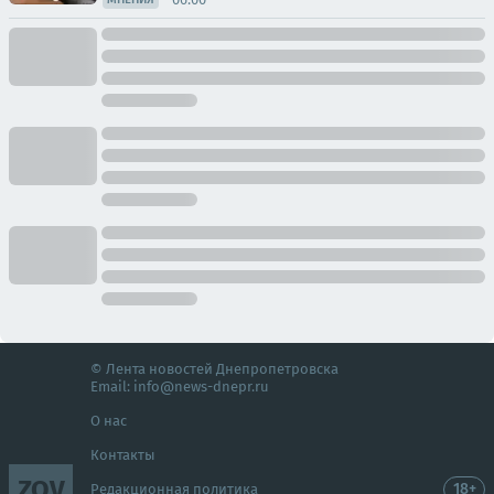
© Лента новостей Днепропетровска
Email:
info@news-dnepr.ru
О нас
Контакты
ZOV
18+
Редакционная политика