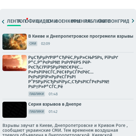
ЛЕНТА
ТОП
ОФИЦ.
ВИДЕО
СМИ
ВОЕНКОРЫ
МНЕНИЯ
ПАБЛИКИ
ФОТО
ЛОНГРИДЫ
В Киеве и Днепропетровске прогремели взрывы
02:09
СМИ
РџСЂРµРґРІР°СЂРёС‚РµР»СЊРЅРѕ, РїРѕРґ
Р°С‚Р°РєРѕР№ РѕРґРёРЅ РёР·
РєСЂСѓРїРЅРµР№С€РёС…
Р»РѕРіРёСЃС‚РёС‡РµСЃРєРёС…
РєРѕРјРїР»РµРєСЃРѕРІ
Р”РЅРµРїСЂРѕРїРµС‚СЂРѕРІСЃРєРѕР№
РѕР±Р»Р°СЃС‚Рё
01:48
ПАБЛИКИ
Серия взрывов в Днепре
01:42
ПАБЛИКИ
Взрывы звучат в Киеве, Днепропетровске и Кривом Роге ,
сообщают украинские СМИ. Тем временем воздушная
тревога объявлена в Днепропетровской, Киевской,