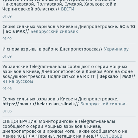
Николаевской, Полтавской, Сумской, Харьковской и
Черниговской областях.//
ВЕСТИ
01:09
Серия сильных взрывов в Киеве и Днепропетровске.
БС в TG
|
БС в МАХ
//
Белорусский силовик
01:09
И снова взрывы в районе Днепропетровска//
Украина.ру
01:09
Украинские Telegram-каналы сообщают о серии мощных
взрывов в Киеве, Днепропетровске и Кривом Роге на фоне
воздушной тревоги. Подписаться на RT:
ТГ
|
Зеркало
|
MAX
//
RT на русском
01:06
Серия сильных взрывов в Киеве и Днепропетровске.
https://max.ru/belarusian_silovik
//
Белорусский силовик
01:06
СПЕЦОПЕРАЦИЯ: Мониторинговые Telegram-каналы
сообщают о серии мощных взрывов в Киеве,
Днепропетровске и Кривом Роге. Также сообщается о не
менее 10 БПЛА "Герань", летящих на Киев.//
СОЛОВЬЁВ