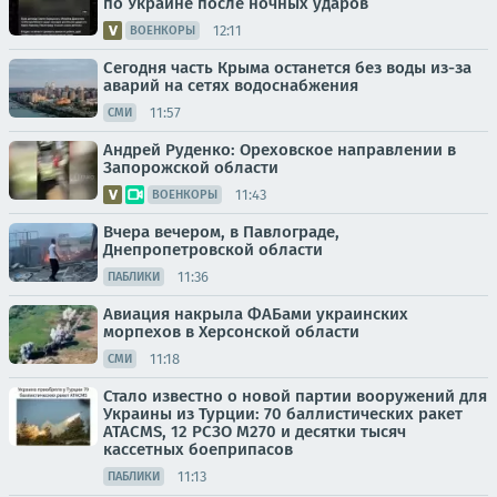
по Украине после ночных ударов
12:11
ВОЕНКОРЫ
Сегодня часть Крыма останется без воды из-за
аварий на сетях водоснабжения
11:57
СМИ
Андрей Руденко: Ореховское направлении в
Запорожской области
11:43
ВОЕНКОРЫ
Вчера вечером, в Павлограде,
Днепропетровской области
11:36
ПАБЛИКИ
Авиация накрыла ФАБами украинских
морпехов в Херсонской области
11:18
СМИ
Стало известно о новой партии вооружений для
Украины из Турции: 70 баллистических ракет
ATACMS, 12 РСЗО M270 и десятки тысяч
кассетных боеприпасов
11:13
ПАБЛИКИ