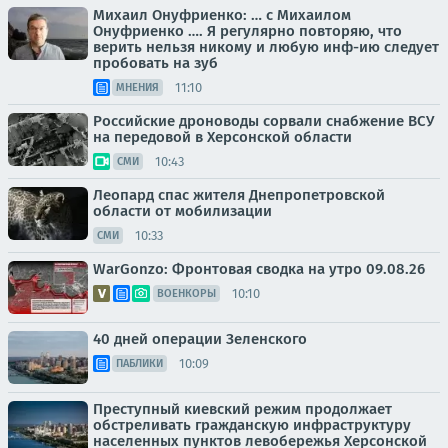
Михаил Онуфриенко: … с Михаилом
Онуфриенко …. Я регулярно повторяю, что
верить нельзя никому и любую инф-ию следует
пробовать на зуб
11:10
МНЕНИЯ
Российские дроноводы сорвали снабжение ВСУ
на передовой в Херсонской области
10:43
СМИ
Леопард спас жителя Днепропетровской
области от мобилизации
10:33
СМИ
WarGonzo: Фронтовая сводка на утро 09.08.26
10:10
ВОЕНКОРЫ
40 дней операции Зеленского
10:09
ПАБЛИКИ
Преступный киевский режим продолжает
обстреливать гражданскую инфраструктуру
населенных пунктов левобережья Херсонской