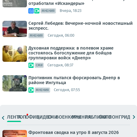
отработали «Искандеры»
Вчера, 18:23
МНЕНИЯ
Сергей Лебедев: Вечерне-ночной новостишный
экспресс.
Сегодня, 06:00
МНЕНИЯ
Духовная поддержка: в полевом храме
состоялось богослужение для бойцов
группировки войск «Днепр»
Сегодня, 08:37
СМИ
Противник пытался форсировать Днепр в
районе Ингульца
Сегодня, 07:55
МНЕНИЯ
ЛЕНТА
ТОП
ОФИЦ.
ВИДЕО
СМИ
ВОЕНКОРЫ
МНЕНИЯ
ПАБЛИКИ
ФОТО
ЛОНГРИДЫ
Фронтовая сводка на утро 8 августа 2026