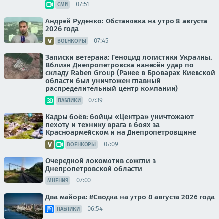
07:51
СМИ
Андрей Руденко: Обстановка на утро 8 августа
2026 года
07:45
ВОЕНКОРЫ
Записки ветерана: Геноцид логистики Украины.
Вблизи Днепропетровска нанесён удар по
складу Raben Group (Ранее в Броварах Киевской
области был уничтожен главный
распределительный центр компании)
07:39
ПАБЛИКИ
Кадры боёв: бойцы «Центра» уничтожают
пехоту и технику врага в боях за
Красноармейском и на Днепропетровщине
07:09
ВОЕНКОРЫ
Очередной локомотив сожгли в
Днепропетровской области
07:00
МНЕНИЯ
Два майора: #Сводка на утро 8 августа 2026 года
06:54
ПАБЛИКИ