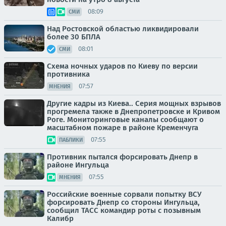
08:09
СМИ
Над Ростовской областью ликвидировали
более 30 БПЛА
08:01
СМИ
Схема ночных ударов по Киеву по версии
противника
07:57
МНЕНИЯ
Другие кадры из Киева.. Серия мощных взрывов
прогремела также в Днепропетровске и Кривом
Роге. Мониторинговые каналы сообщают о
масштабном пожаре в районе Кременчуга
07:55
ПАБЛИКИ
Противник пытался форсировать Днепр в
районе Ингульца
07:55
МНЕНИЯ
Российские военные сорвали попытку ВСУ
форсировать Днепр со стороны Ингульца,
сообщил ТАСС командир роты с позывным
Калибр