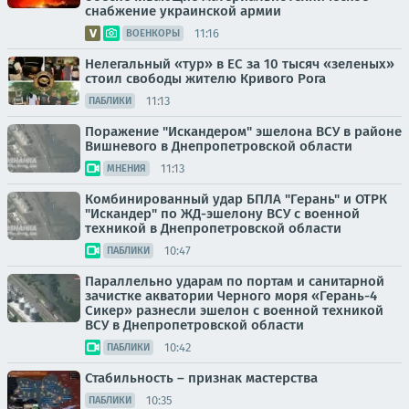
снабжение украинской армии
11:16
ВОЕНКОРЫ
Нелегальный «тур» в ЕС за 10 тысяч «зеленых»
стоил свободы жителю Кривого Рога
11:13
ПАБЛИКИ
Поражение "Искандером" эшелона ВСУ в районе
Вишневого в Днепропетровской области
11:13
МНЕНИЯ
Комбинированный удар БПЛА "Герань" и ОТРК
"Искандер" по ЖД-эшелону ВСУ с военной
техникой в Днепропетровской области
10:47
ПАБЛИКИ
Параллельно ударам по портам и санитарной
зачистке акватории Черного моря «Герань-4
Сикер» разнесли эшелон с военной техникой
ВСУ в Днепропетровской области
10:42
ПАБЛИКИ
Стабильность – признак мастерства
10:35
ПАБЛИКИ