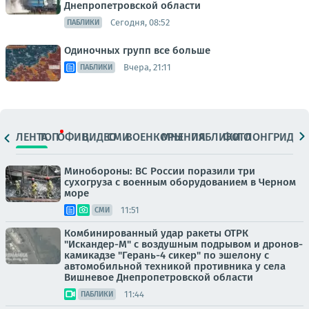
Днепропетровской области
Сегодня, 08:52
ПАБЛИКИ
Одиночных групп все больше
Вчера, 21:11
ПАБЛИКИ
ЛЕНТА
ТОП
ОФИЦ.
ВИДЕО
СМИ
ВОЕНКОРЫ
МНЕНИЯ
ПАБЛИКИ
ФОТО
ЛОНГРИДЫ
Минобороны: ВС России поразили три
сухогруза с военным оборудованием в Черном
море
11:51
СМИ
Комбинированный удар ракеты ОТРК
"Искандер-М" с воздушным подрывом и дронов-
камикадзе "Герань-4 сикер" по эшелону с
автомобильной техникой противника у села
Вишневое Днепропетровской области
11:44
ПАБЛИКИ