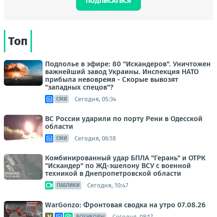
ПОДПИСАТЬСЯ
Топ
Подполье в эфире: 80 "Искандеров". Уничтожен
важнейший завод Украины. Инспекция НАТО
прибыла невовремя - Скорые вывозят
"западных спецов"?
Сегодня, 05:34
СМИ
ВС России ударили по порту Рени в Одесской
области
Сегодня, 06:18
СМИ
Комбинированный удар БПЛА "Герань" и ОТРК
"Искандер" по ЖД-эшелону ВСУ с военной
техникой в Днепропетровской области
Сегодня, 10:47
ПАБЛИКИ
WarGonzo: Фронтовая сводка на утро 07.08.26
Сегодня, 08:17
ВОЕНКОРЫ