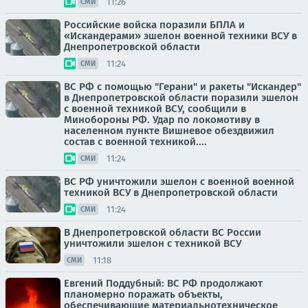
11:26
СМИ
Российские войска поразили БПЛА и
«Искандерами» эшелон военной техники ВСУ в
Днепропетровской области
11:24
СМИ
ВС РФ с помощью "Герани" и ракеты "Искандер"
в Днепропетровской области поразили эшелон
с военной техникой ВСУ, сообщили в
Минобороны РФ. Удар по локомотиву в
населенном пункте Вишневое обездвижил
состав с военной техникой....
11:24
СМИ
ВС РФ уничтожили эшелон с военной военной
техникой ВСУ в Днепропетровской области
11:24
СМИ
В Днепропетровской области ВС России
уничтожили эшелон с техникой ВСУ
11:18
СМИ
Евгений Поддубный: ВС РФ продолжают
планомерно поражать объекты,
обеспечивающие материальнотехническое