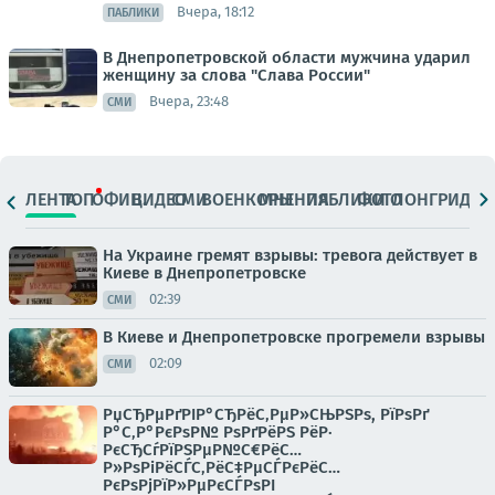
Вчера, 18:12
ПАБЛИКИ
В Днепропетровской области мужчина ударил
женщину за слова "Слава России"
Вчера, 23:48
СМИ
ЛЕНТА
ТОП
ОФИЦ.
ВИДЕО
СМИ
ВОЕНКОРЫ
МНЕНИЯ
ПАБЛИКИ
ФОТО
ЛОНГРИДЫ
На Украине гремят взрывы: тревога действует в
Киеве в Днепропетровске
02:39
СМИ
В Киеве и Днепропетровске прогремели взрывы
02:09
СМИ
РџСЂРµРґРІР°СЂРёС‚РµР»СЊРЅРѕ, РїРѕРґ
Р°С‚Р°РєРѕР№ РѕРґРёРЅ РёР·
РєСЂСѓРїРЅРµР№С€РёС…
Р»РѕРіРёСЃС‚РёС‡РµСЃРєРёС…
РєРѕРјРїР»РµРєСЃРѕРІ