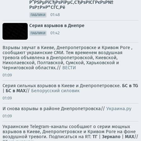
Р”РЅРµРїСЂРѕРїРµС‚СЂРѕРІСЃРєРѕР№
РѕР±Р»Р°СЃС‚Рё
01:48
ПАБЛИКИ
Серия взрывов в Днепре
01:42
ПАБЛИКИ
Взрывы звучат в Киеве, Днепропетровске и Кривом Роге ,
сообщают украинские СМИ. Тем временем воздушная
тревога объявлена в Днепропетровской, Киевской,
Николаевской, Полтавской, Сумской, Харьковской и
Черниговской областях.//
ВЕСТИ
01:09
Серия сильных взрывов в Киеве и Днепропетровске.
БС в TG
|
БС в МАХ
//
Белорусский силовик
01:09
И снова взрывы в районе Днепропетровска//
Украина.ру
01:09
Украинские Telegram-каналы сообщают о серии мощных
взрывов в Киеве, Днепропетровске и Кривом Роге на фоне
воздушной тревоги. Подписаться на RT:
ТГ
|
Зеркало
|
MAX
//