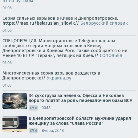
RT на русском
01:06
Серия сильных взрывов в Киеве и Днепропетровске.
https://max.ru/belarusian_silovik
//
Белорусский силовик
01:06
СПЕЦОПЕРАЦИЯ: Мониторинговые Telegram-каналы
сообщают о серии мощных взрывов в Киеве,
Днепропетровске и Кривом Роге. Также сообщается о не
менее 10 БПЛА "Герань", летящих на Киев.//
СОЛОВЬЁВ
01:06
Многочисленная серия взрывов раздаётся в
Днепропетровске//
Украина.ру
01:03
34 сухогруза за неделю. Одесса и Николаев
дорого платят за роль перевалочной базы ВСУ
00:18
СМИ
В Днепропетровской области мужчина ударил
женщину за слова "Слава России"
Вчера, 23:48
СМИ