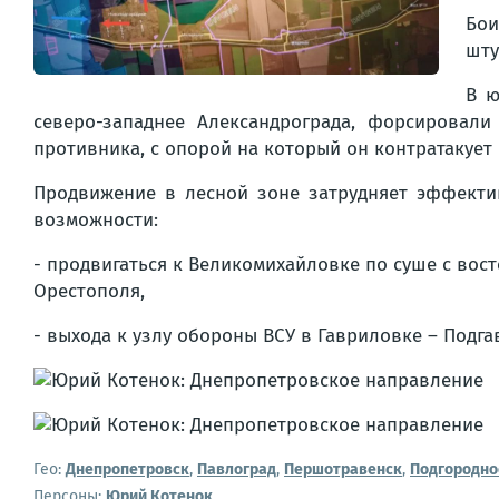
Бои
шту
В ю
северо-западнее Александрограда, форсировал
противника, с опорой на который он контратакует
Продвижение в лесной зоне затрудняет эффекти
возможности:
- продвигаться к Великомихайловке по суше с вос
Орестополя,
- выхода к узлу обороны ВСУ в Гавриловке – Подга
Гео:
Днепропетровск
,
Павлоград
,
Першотравенск
,
Подгородно
Персоны:
Юрий Котенок