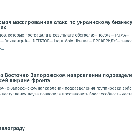
амая массированная атака по украинскому бизнес
рях
дов, которые пострадали в результате обстрела:— Toyota— PUMA— 
— Эпицентр-К— INTERTOP— Liqui Moly Ukraine— БРОКБРИДЖ— завод 
:54
 На Восточно-Запорожском направлении подраздел
всей ширине фронта
очно-Запорожском направлении подразделения группировки войск
наступления пауза позволила восстановить боеспособность частей 
авлограду