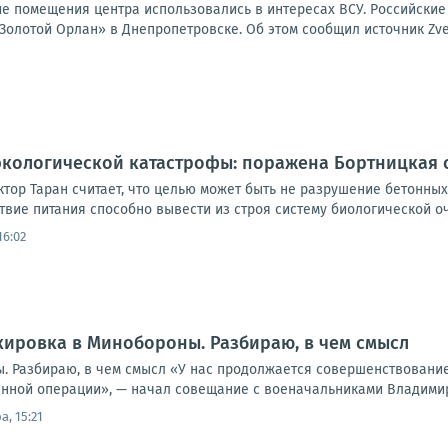
кие помещения центра использовались в интересах ВСУ. Российски
Золотой Орлан» в Днепропетровске. Об этом сообщил источник Zvez
экологической катастрофы: поражена Бортницкая 
ктор Таран считает, что целью может быть не разрушение бетонны
вие питания способно вывести из строя систему биологической очи
16:02
кировка в Минобороны. Разбираю, в чем смысл
. Разбираю, в чем смысл «У нас продолжается совершенствование
нной операции», — начал совещание с военачальниками Владимир П
а, 15:21