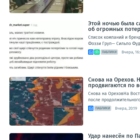
Этой ночью была с
об огромных поте
Список компаний и брен
Фоззи Груп— Сильпо Фуд
Вчера, 16
ПАБЛИКИ
Снова на Орехов.
продвигаются по 
Снова на ОреховНа Вост
после продолжительного 
Вчера, 20:19
ПАБЛИКИ
Удар нанесён по П