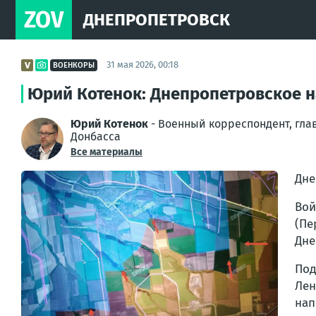
ZOV
ДНЕПРОПЕТРОВСК
31 мая 2026, 00:18
ВОЕНКОРЫ
Юрий Котенок: Днепропетровское 
Юрий Котенок
- Военный корреспондент, гла
Донбасса
Все материалы
Дне
Вой
(Пе
Дне
Под
Лен
нап