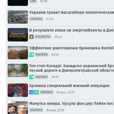
01:36
СМИ
Украине грозит масштабная экологическа
01:12
ПАБЛИКИ
В результате атаки на энергообъекты в Дне
00:42
ВОЕНКОРЫ
Эффектное уничтожение броневика Roshel
00:19
ПАБЛИКИ
Гоп-стоп Канада!. Канадско-украинский бр
лесной дороге в Днепропетровской област
00:19
ПАБЛИКИ
Хроника специальной военной операции
Вчера, 22:55
ПАБЛИКИ
Минутка юмора. Урсула фон дер Ляйен пос
Вчера, 22:36
ПАБЛИКИ