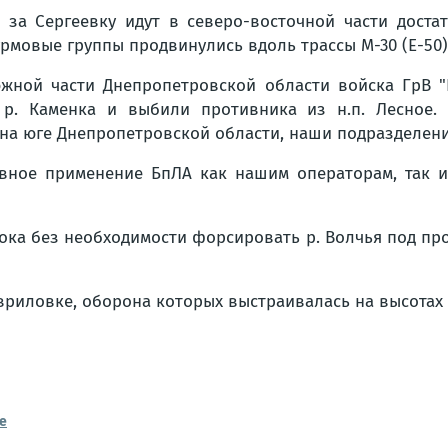
 за Сергеевку идут в северо-восточной части дост
рмовые группы продвинулись вдоль трассы М-30 (Е-50)
жной части Днепропетровской области войска ГрВ "
и р. Каменка и выбили противника из н.п. Лесное.
 на юге Днепропетровской области, наши подразделения
вное применение БпЛА как нашим операторам, так и 
тока без необходимости форсировать р. Волчья под пр
вриловке, оборона которых выстраивалась на высотах в
е