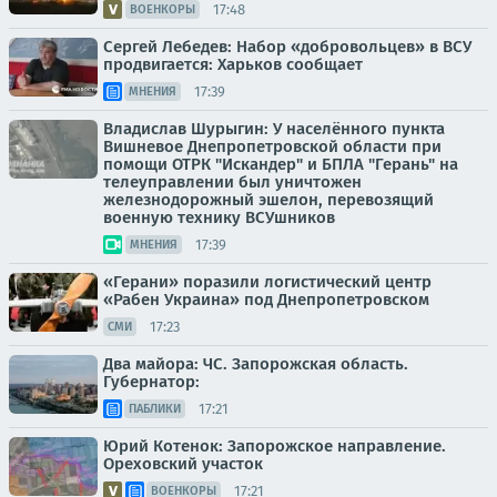
17:48
ВОЕНКОРЫ
Сергей Лебедев: Набор «добровольцев» в ВСУ
продвигается: Харьков сообщает
17:39
МНЕНИЯ
Владислав Шурыгин: У населённого пункта
Вишневое Днепропетровской области при
помощи ОТРК "Искандер" и БПЛА "Герань" на
телеуправлении был уничтожен
железнодорожный эшелон, перевозящий
военную технику ВСУшников
17:39
МНЕНИЯ
«Герани» поразили логистический центр
«Рабен Украина» под Днепропетровском
17:23
СМИ
Два майора: ЧС. Запорожская область.
Губернатор:
17:21
ПАБЛИКИ
Юрий Котенок: Запорожское направление.
Ореховский участок
17:21
ВОЕНКОРЫ