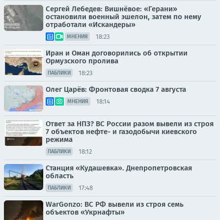
Сергей Лебедев: Вишнёвое: «Герани»
остановили военный эшелон, затем по нему
отработали «Искандеры»
18:23
МНЕНИЯ
Иран и Оман договорились об открытии
Ормузского пролива
18:23
ПАБЛИКИ
Олег Царёв: Фронтовая сводка 7 августа
18:14
МНЕНИЯ
Ответ за НПЗ? ВС России разом вывели из строя
7 объектов нефте- и газодобычи киевского
режима
18:12
ПАБЛИКИ
Станция «Кудашевка». Днепропетровская
область
17:48
ПАБЛИКИ
WarGonzo: ВС РФ вывели из строя семь
объектов «Укрнафты»