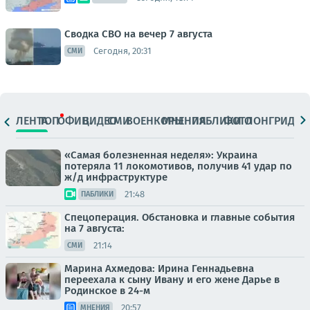
Сводка СВО на вечер 7 августа
Сегодня, 20:31
СМИ
ЛЕНТА
ТОП
ОФИЦ.
ВИДЕО
СМИ
ВОЕНКОРЫ
МНЕНИЯ
ПАБЛИКИ
ФОТО
ЛОНГРИДЫ
«Самая болезненная неделя»: Украина
потеряла 11 локомотивов, получив 41 удар по
ж/д инфраструктуре
21:48
ПАБЛИКИ
Спецоперация. Обстановка и главные события
на 7 августа:
21:14
СМИ
Марина Ахмедова: Ирина Геннадьевна
переехала к сыну Ивану и его жене Дарье в
Родинское в 24-м
20:57
МНЕНИЯ