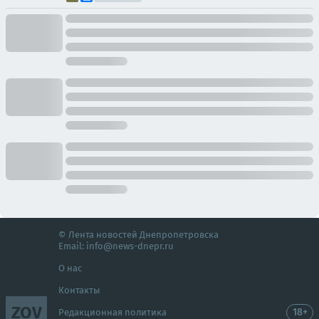
© Лента новостей Днепропетровска
Email:
info@news-dnepr.ru
О нас
Контакты
ZOV
18+
Редакционная политика