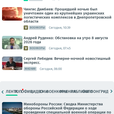
Чингис Дамбиев: Прошедшей ночью был
уничтожен один из крупнейших украинских
логистических комплексов в Днепропетровской
области
Сегодня, 10:39
ВОЕНКОРЫ
Андрей Руденко: Обстановка на утро 8 августа
2026 года
Сегодня, 07:45
ВОЕНКОРЫ
Сергей Лебедев: Вечерне-ночной новостишный
экспресс.
Сегодня, 06:00
МНЕНИЯ
ЛЕНТА
ТОП
ОФИЦ.
ВИДЕО
СМИ
ВОЕНКОРЫ
МНЕНИЯ
ПАБЛИКИ
ФОТО
ЛОНГРИДЫ
Минобороны России: Сводка Министерства
обороны Российской Федерации о ходе
проведения специальной военной операции по