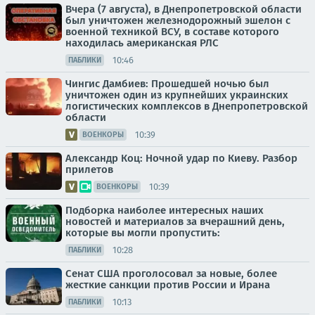
Вчера (7 августа), в Днепропетровской области
был уничтожен железнодорожный эшелон с
военной техникой ВСУ, в составе которого
находилась американская РЛС
10:46
ПАБЛИКИ
Чингис Дамбиев: Прошедшей ночью был
уничтожен один из крупнейших украинских
логистических комплексов в Днепропетровской
области
10:39
ВОЕНКОРЫ
Александр Коц: Ночной удар по Киеву. Разбор
прилетов
10:39
ВОЕНКОРЫ
Подборка наиболее интересных наших
новостей и материалов за вчерашний день,
которые вы могли пропустить:
10:28
ПАБЛИКИ
Сенат США проголосовал за новые, более
жесткие санкции против России и Ирана
10:13
ПАБЛИКИ