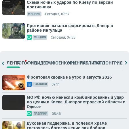
Схема ночных ударов по Киеву по версии
противника
Сегодня, 07:57
МНЕНИЯ
Противник пытался форсировать Днепр в
районе Ингульца
Сегодня, 07:55
МНЕНИЯ
ЛЕНТА
ТОП
ОФИЦ.
ВИДЕО
СМИ
ВОЕНКОРЫ
МНЕНИЯ
ПАБЛИКИ
ФОТО
ЛОНГРИДЫ
Фронтовая сводка на утро 8 августа 2026
09:11
ПАБЛИКИ
МО РФ ночью нанесли комбинированный удар
по целям в Киеве, Днепропетровской области и
Одессе
08:46
ПАБЛИКИ
Духовная поддержка: в полевом храме
состоялось богослужение для бойцов