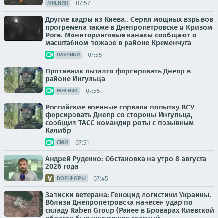
07:57
МНЕНИЯ
Другие кадры из Киева.. Серия мощных взрывов
прогремела также в Днепропетровске и Кривом
Роге. Мониторинговые каналы сообщают о
масштабном пожаре в районе Кременчуга
07:55
ПАБЛИКИ
Противник пытался форсировать Днепр в
районе Ингульца
07:55
МНЕНИЯ
Российские военные сорвали попытку ВСУ
форсировать Днепр со стороны Ингульца,
сообщил ТАСС командир роты с позывным
Калибр
07:51
СМИ
Андрей Руденко: Обстановка на утро 8 августа
2026 года
07:45
ВОЕНКОРЫ
Записки ветерана: Геноцид логистики Украины.
Вблизи Днепропетровска нанесён удар по
складу Raben Group (Ранее в Броварах Киевской