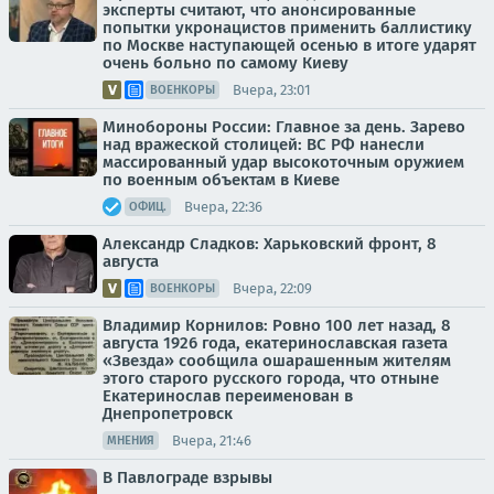
эксперты считают, что анонсированные
попытки укронацистов применить баллистику
по Москве наступающей осенью в итоге ударят
очень больно по самому Киеву
Вчера, 23:01
ВОЕНКОРЫ
Минобороны России: Главное за день. Зарево
над вражеской столицей: ВС РФ нанесли
массированный удар высокоточным оружием
по военным объектам в Киеве
Вчера, 22:36
ОФИЦ.
Александр Сладков: Харьковский фронт, 8
августа
Вчера, 22:09
ВОЕНКОРЫ
Владимир Корнилов: Ровно 100 лет назад, 8
августа 1926 года, екатеринославская газета
«Звезда» сообщила ошарашенным жителям
этого старого русского города, что отныне
Екатеринослав переименован в
Днепропетровск
Вчера, 21:46
МНЕНИЯ
В Павлограде взрывы