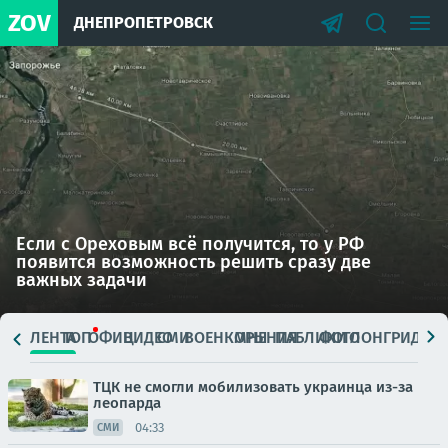
ZOV
ДНЕПРОПЕТРОВСК
Если с Ореховым всё получится, то у РФ
появится возможность решить сразу две
важных задачи
ЛЕНТА
ТОП
ОФИЦ.
ВИДЕО
СМИ
ВОЕНКОРЫ
МНЕНИЯ
ПАБЛИКИ
ФОТО
ЛОНГРИДЫ
ТЦК не смогли мобилизовать украинца из-за
леопарда
04:33
СМИ